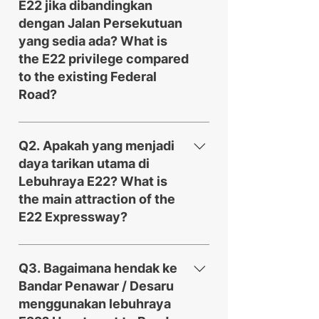
E22 jika dibandingkan
dengan Jalan Persekutuan
yang sedia ada? What is
the E22 privilege compared
to the existing Federal
Road?
Terdapat banyak kelebihan dalam
menggunakan E22. Antaranya
Q2. Apakah yang menjadi
adalah: Perkhidmatan panggilan
daya tarikan utama di
kecemasan di setiap 2 km di
Lebuhraya E22? What is
sepanjang lebuhraya E22.
the main attraction of the
Perkhidmatan percuma Pasukan
E22 Expressway?
Keselamatan E22 yang sentiasa
mengawasi, memantau dan
Di sepanjang 77 km lebuhraya E22
membantu pengguna lebuhraya 24
ini, anda disajikan dengan
Q3. Bagaimana hendak ke
jam sehari. Skop perkhidmatan
pemandangan indah dengan
Bandar Penawar / Desaru
adalah terhad kepada pembaikan
adanya pusat tanaman orkid,
menggunakan lebuhraya
kecil dan perkhidmatan tow ke
kolam, hutan paya bakau,