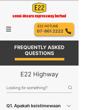
senai-desaru expressway berhad
E22 HOTLINE
07-861 2222
FREQUENTLY ASKED
QUESTIONS
E22 Highway
Q1. Apakah keistimewaan